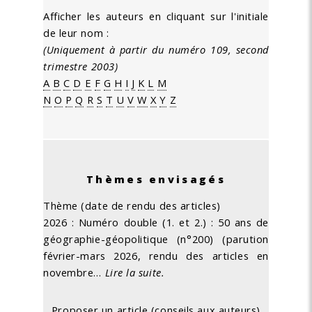
Afficher les auteurs en cliquant sur l'initiale
de leur nom :
(Uniquement à partir du numéro 109, second
trimestre 2003)
A
B
C
D
E
F
G
H
I
J
K
L
M
N
O
P
Q
R
S
T
U
V
W
X
Y
Z
Thèmes envisagés
Thème (date de rendu des articles)
2026 : Numéro double (1. et 2.) : 50 ans de
géographie-géopolitique (n°200) (parution
février-mars 2026, rendu des articles en
novembre…
Lire la suite.
Proposer un article (conseils aux auteurs)