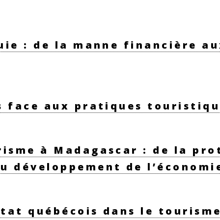
uie : de la manne financière a
s face aux pratiques touristiq
risme à Madagascar : de la pro
au développement de l’économi
État québécois dans le tourism