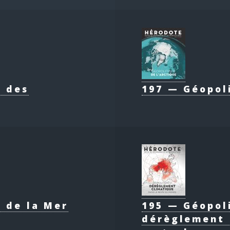
e des
197 — Géopol
 de la Mer
195 — Géopol
dérèglement 