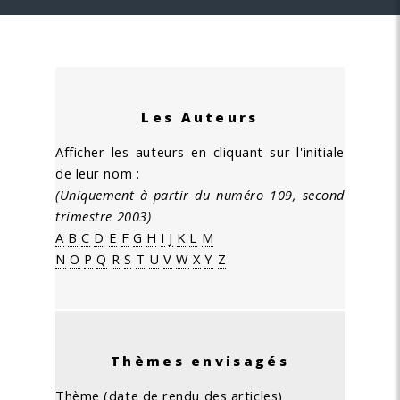
Les Auteurs
Afficher les auteurs en cliquant sur l'initiale
de leur nom :
(Uniquement à partir du numéro 109, second
trimestre 2003)
A
B
C
D
E
F
G
H
I
J
K
L
M
N
O
P
Q
R
S
T
U
V
W
X
Y
Z
Thèmes envisagés
Thème (date de rendu des articles)