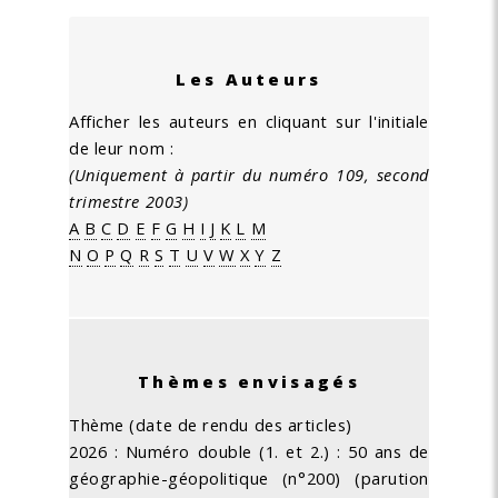
Les Auteurs
Afficher les auteurs en cliquant sur l'initiale
de leur nom :
(Uniquement à partir du numéro 109, second
trimestre 2003)
A
B
C
D
E
F
G
H
I
J
K
L
M
N
O
P
Q
R
S
T
U
V
W
X
Y
Z
Thèmes envisagés
Thème (date de rendu des articles)
2026 : Numéro double (1. et 2.) : 50 ans de
géographie-géopolitique (n°200) (parution