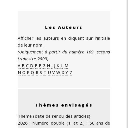
Les Auteurs
Afficher les auteurs en cliquant sur l'initiale
de leur nom :
(Uniquement à partir du numéro 109, second
trimestre 2003)
A
B
C
D
E
F
G
H
I
J
K
L
M
N
O
P
Q
R
S
T
U
V
W
X
Y
Z
Thèmes envisagés
Thème (date de rendu des articles)
2026 : Numéro double (1. et 2.) : 50 ans de