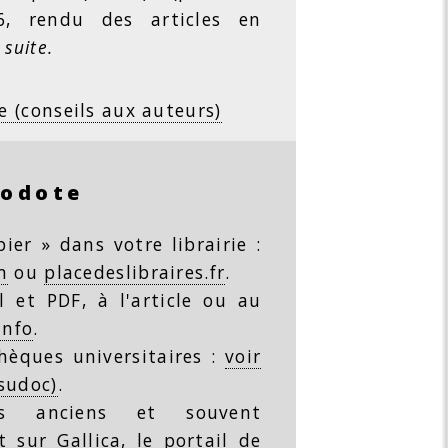
26, rendu des articles en
 suite.
e (conseils aux auteurs)
rodote
ier » dans votre librairie :
m
ou
placedeslibraires.fr
.
 et PDF, à l'article ou au
info
.
thèques universitaires :
voir
(sudoc)
.
s anciens et souvent
nt
sur Gallica, le portail de