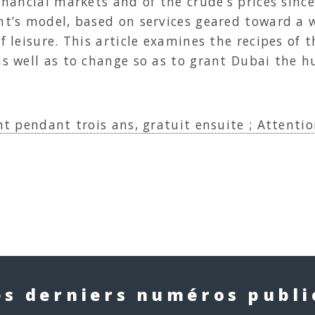
financial markets and of the crude’s prices sin
ent’s model, based on services geared toward a 
f leisure. This article examines the recipes of 
as well as to change so as to grant Dubai the h
nt pendant trois ans, gratuit ensuite ; Attentio
es derniers numéros publi