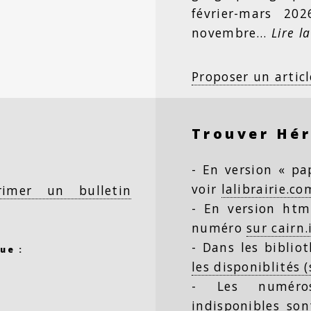
février-mars 20
novembre…
Lire la
Proposer un articl
Trouver Hé
- En version « pap
voir
lalibrairie.co
rimer un bulletin
- En version html
numéro
sur cairn.
- Dans les biblio
ue :
les disponiblités 
- Les numéro
indisponibles so