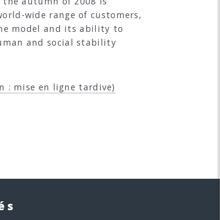
ce the autumn of 2008 is
world-wide range of customers,
the model and its ability to
uman and social stability
n : mise en ligne tardive)
és