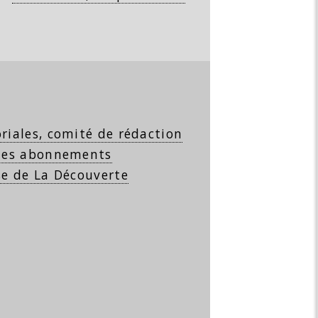
riales, comité de rédaction
 les abonnements
se de La Découverte