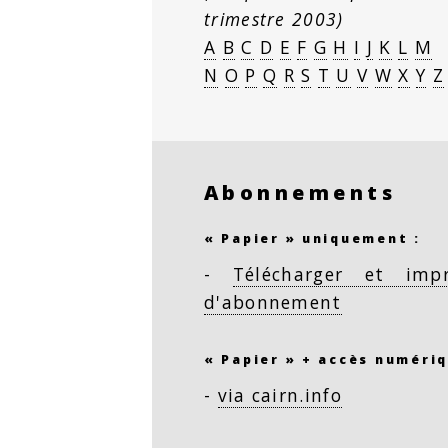
trimestre 2003)
A
B
C
D
E
F
G
H
I
J
K
L
M
N
O
P
Q
R
S
T
U
V
W
X
Y
Z
Abonnements
« Papier » uniquement :
-
Télécharger et imp
d'abonnement
« Papier » + accès numériq
-
via cairn.info