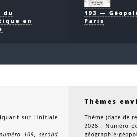
e du
193 — Géopol
tique en
Paris
e
Thèmes env
iquant sur l'initiale
Thème (date de re
2026 : Numéro dou
 numéro 109, second
géographie-géopo