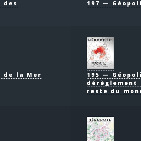
e des
197 — Géopol
 de la Mer
195 — Géopol
dérèglement 
reste du mon