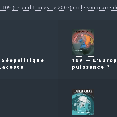
e 109 (second trimestre 2003)
ou
le sommaire d
e Géopolitique
199 — L’Europ
Lacoste
puissance ?