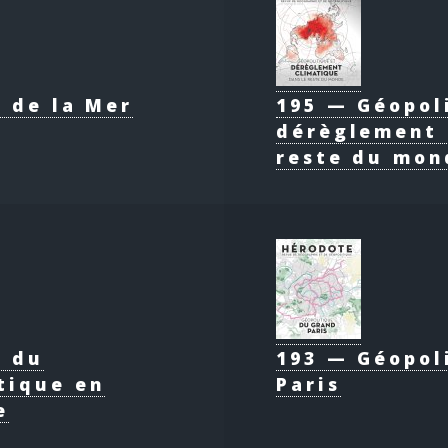
 de la Mer
195 — Géopol
dérèglement 
reste du mon
e du
193 — Géopol
tique en
Paris
e