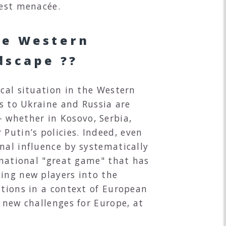
 est menacée.
he Western
dscape ??
ical situation in the Western
es to Ukraine and Russia are
 – whether in Kosovo, Serbia,
utin’s policies. Indeed, even
nal influence by systematically
ernational "great game" that has
ging new players into the
ations in a context of European
 new challenges for Europe, at