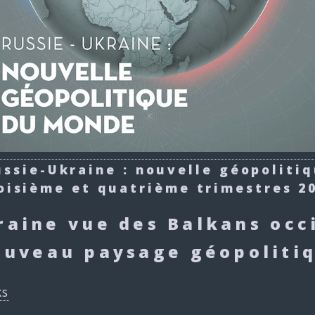
ussie-Ukraine : nouvelle géopoliti
oisième et quatrième trimestres 2
raine vue des Balkans occi
ouveau paysage géopolitiq
ks