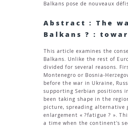
Balkans pose de nouveaux défis
Abstract : The w
Balkans ? : towa
This article examines the cons
Balkans. Unlike the rest of Eur
divided for several reasons. Fir
Montenegro or Bosnia-Herzegovi
before the war in Ukraine, Rus
supporting Serbian positions in
been taking shape in the regio
picture, spreading alternative
enlargement « ?fatigue ? ». Thi
a time when the continent’s sec