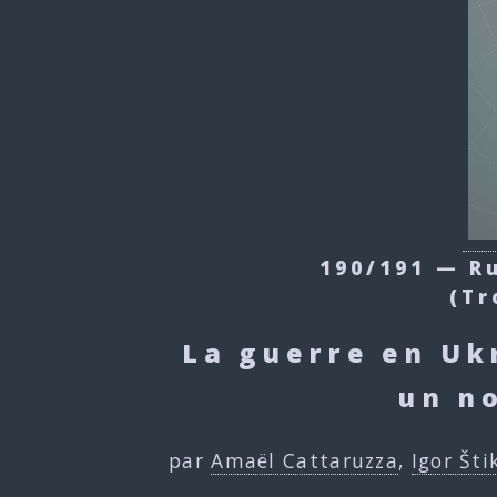
190/191 — R
(Tr
La guerre en Uk
un n
par
Amaël Cattaruzza
,
Igor Šti