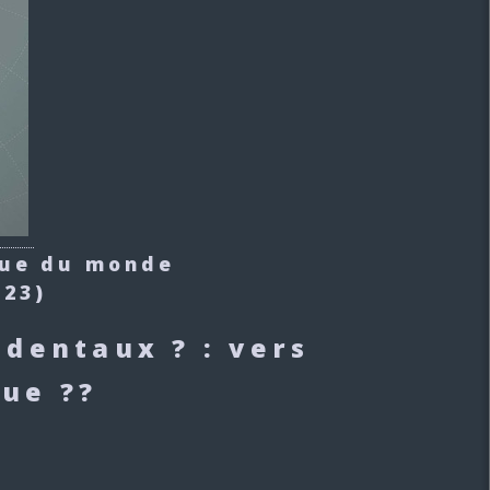
que du monde
023)
dentaux ? : vers
ue ??