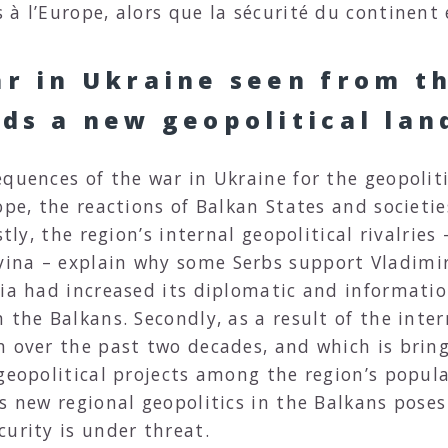
 à l’Europe, alors que la sécurité du continent
ar in Ukraine seen from t
rds a new geopolitical lan
equences of the war in Ukraine for the geopolit
ope, the reactions of Balkan States and societi
stly, the region’s internal geopolitical rivalries
na – explain why some Serbs support Vladimir P
sia had increased its diplomatic and informatio
 the Balkans. Secondly, as a result of the int
n over the past two decades, and which is brin
 geopolitical projects among the region’s popul
s new regional geopolitics in the Balkans poses
urity is under threat.