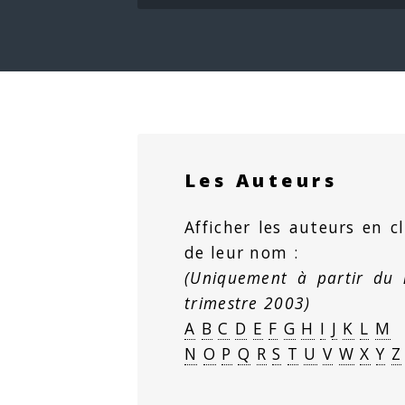
Les Auteurs
Afficher les auteurs en cl
de leur nom :
(Uniquement à partir du
trimestre 2003)
A
B
C
D
E
F
G
H
I
J
K
L
M
N
O
P
Q
R
S
T
U
V
W
X
Y
Z