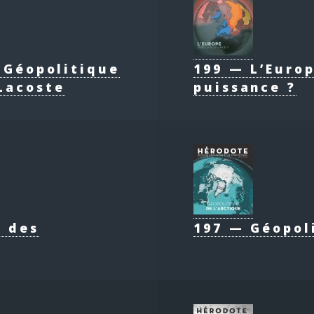
e Géopolitique
199 — L’Europ
Lacoste
puissance ?
e des
197 — Géopol