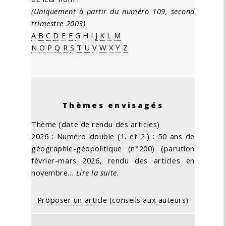
(Uniquement à partir du numéro 109, second
trimestre 2003)
A
B
C
D
E
F
G
H
I
J
K
L
M
N
O
P
Q
R
S
T
U
V
W
X
Y
Z
Thèmes envisagés
Thème (date de rendu des articles)
2026 : Numéro double (1. et 2.) : 50 ans de
géographie-géopolitique (n°200) (parution
février-mars 2026, rendu des articles en
novembre…
Lire la suite.
Proposer un article (conseils aux auteurs)