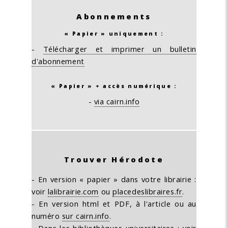
Abonnements
« Papier » uniquement :
-
Télécharger et imprimer un bulletin
d'abonnement
« Papier » + accès numérique :
-
via cairn.info
Trouver Hérodote
- En version « papier » dans votre librairie :
voir
lalibrairie.com
ou
placedeslibraires.fr
.
- En version html et PDF, à l'article ou au
numéro
sur cairn.info
.
- Dans les bibliothèques universitaires :
voir