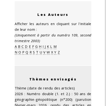
Les Auteurs
Afficher les auteurs en cliquant sur l'initiale
de leur nom :
(Uniquement à partir du numéro 109, second
trimestre 2003)
A
B
C
D
E
F
G
H
I
J
K
L
M
N
O
P
Q
R
S
T
U
V
W
X
Y
Z
Thèmes envisagés
Thème (date de rendu des articles)
2026 : Numéro double (1. et 2.) : 50 ans de
géographie-géopolitique (n°200) (parution
février-mars 2026, rendu des articles en