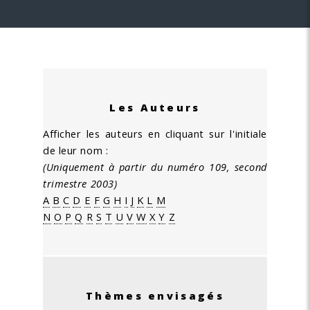
Les Auteurs
Afficher les auteurs en cliquant sur l'initiale
de leur nom :
(Uniquement à partir du numéro 109, second
trimestre 2003)
A
B
C
D
E
F
G
H
I
J
K
L
M
N
O
P
Q
R
S
T
U
V
W
X
Y
Z
Thèmes envisagés