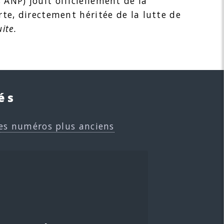
 ANP) jouit officiellement de la
rte, directement héritée de la lutte de
uite.
és
es numéros plus anciens