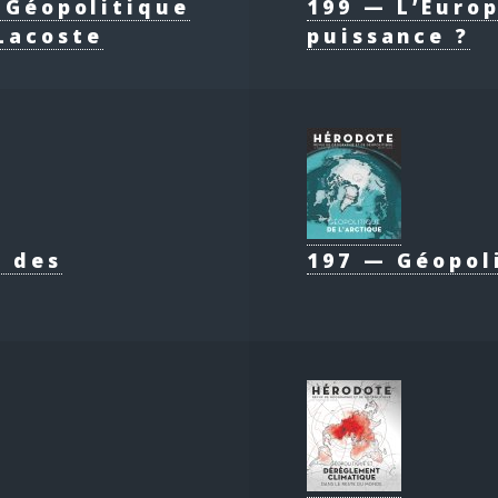
e Géopolitique
199 — L’Europ
Lacoste
puissance ?
e des
197 — Géopol