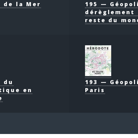
 de la Mer
195 — Géopol
dérèglement 
reste du mon
e du
193 — Géopol
tique en
Paris
e