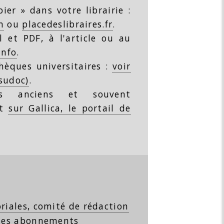
ier » dans votre librairie :
m
ou
placedeslibraires.fr
.
 et PDF, à l'article ou au
info
.
thèques universitaires :
voir
(sudoc)
.
s anciens et souvent
nt
sur Gallica, le portail de
riales, comité de rédaction
 les abonnements