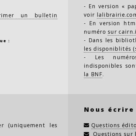
- En version « pap
voir
lalibrairie.co
rimer un bulletin
- En version html
numéro
sur cairn.
- Dans les biblio
ue :
les disponiblités 
- Les numéro
indisponibles so
la BNF
.
Nous écrire
ter (uniquement les
Questions édito
Questions sur