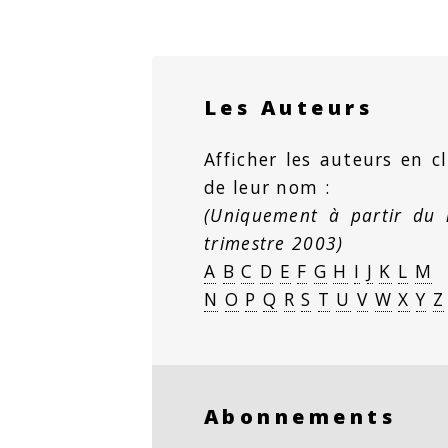
Les Auteurs
Afficher les auteurs en cl
de leur nom :
(Uniquement à partir du
trimestre 2003)
A
B
C
D
E
F
G
H
I
J
K
L
M
N
O
P
Q
R
S
T
U
V
W
X
Y
Z
Abonnements