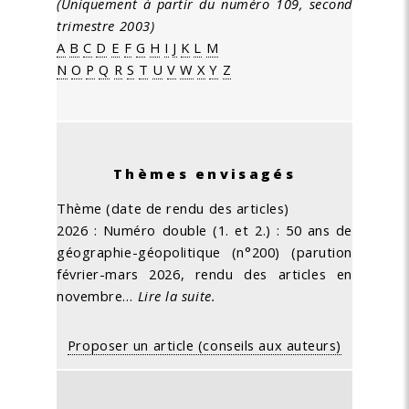
(Uniquement à partir du numéro 109, second
trimestre 2003)
A
B
C
D
E
F
G
H
I
J
K
L
M
N
O
P
Q
R
S
T
U
V
W
X
Y
Z
Thèmes envisagés
Thème (date de rendu des articles)
2026 : Numéro double (1. et 2.) : 50 ans de
géographie-géopolitique (n°200) (parution
février-mars 2026, rendu des articles en
novembre…
Lire la suite.
Proposer un article (conseils aux auteurs)