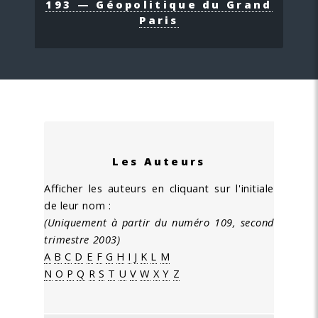
193 — Géopolitique du Grand
Paris
Les Auteurs
Afficher les auteurs en cliquant sur l'initiale
de leur nom :
(Uniquement à partir du numéro 109, second
trimestre 2003)
A
B
C
D
E
F
G
H
I
J
K
L
M
N
O
P
Q
R
S
T
U
V
W
X
Y
Z