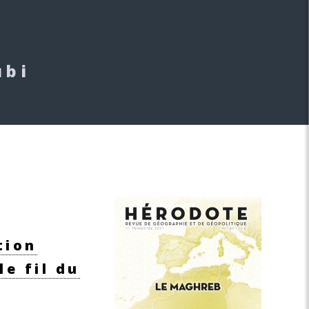
ubi
tion
e fil du