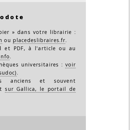
rodote
ier » dans votre librairie :
m
ou
placedeslibraires.fr
.
 et PDF, à l'article ou au
info
.
thèques universitaires :
voir
(sudoc)
.
s anciens et souvent
nt
sur Gallica, le portail de