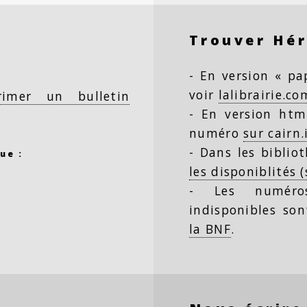
Trouver Hé
- En version « pap
voir
lalibrairie.co
rimer un bulletin
- En version html
numéro
sur cairn.
- Dans les biblio
ue :
les disponiblités 
- Les numéro
indisponibles so
la BNF
.