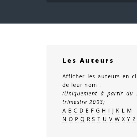
Les Auteurs
Afficher les auteurs en cl
de leur nom :
(Uniquement à partir du
trimestre 2003)
A
B
C
D
E
F
G
H
I
J
K
L
M
N
O
P
Q
R
S
T
U
V
W
X
Y
Z