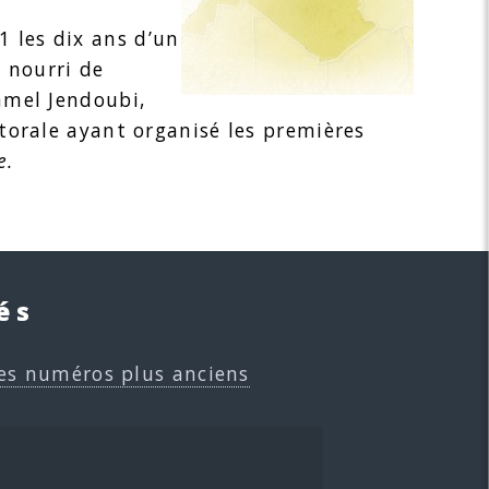
 les dix ans d’un
 nourri de
amel Jendoubi,
ctorale ayant organisé les premières
e.
és
es numéros plus anciens