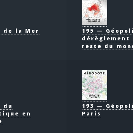
 de la Mer
195 — Géopol
dérèglement 
reste du mon
e du
193 — Géopol
tique en
Paris
e