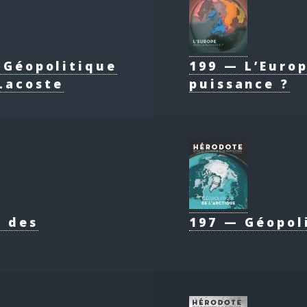
e Géopolitique
199 — L’Europ
Lacoste
puissance ?
e des
197 — Géopol