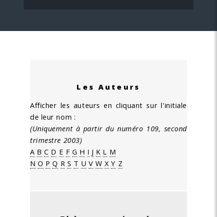
Les Auteurs
Afficher les auteurs en cliquant sur l'initiale
de leur nom :
(Uniquement à partir du numéro 109, second
trimestre 2003)
A
B
C
D
E
F
G
H
I
J
K
L
M
N
O
P
Q
R
S
T
U
V
W
X
Y
Z