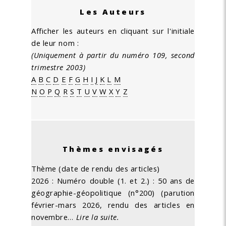
Les Auteurs
Afficher les auteurs en cliquant sur l'initiale
de leur nom :
(Uniquement à partir du numéro 109, second
trimestre 2003)
A
B
C
D
E
F
G
H
I
J
K
L
M
N
O
P
Q
R
S
T
U
V
W
X
Y
Z
Thèmes envisagés
Thème (date de rendu des articles)
2026 : Numéro double (1. et 2.) : 50 ans de
géographie-géopolitique (n°200) (parution
février-mars 2026, rendu des articles en
novembre…
Lire la suite.