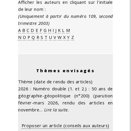
Afficher les auteurs en cliquant sur l'initiale
de leur nom :
(Uniquement à partir du numéro 109, second
trimestre 2003)
A
B
C
D
E
F
G
H
I
J
K
L
M
N
O
P
Q
R
S
T
U
V
W
X
Y
Z
Thèmes envisagés
Thème (date de rendu des articles)
2026 : Numéro double (1. et 2.) : 50 ans de
géographie-géopolitique (n°200) (parution
février-mars 2026, rendu des articles en
novembre…
Lire la suite.
Proposer un article (conseils aux auteurs)