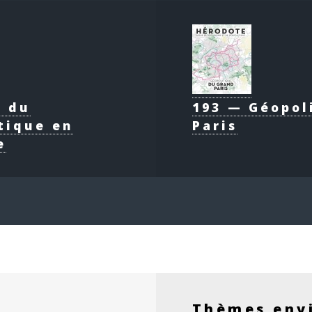
e du
193 — Géopol
tique en
Paris
e
Thèmes env