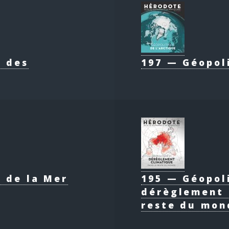
e des
197 — Géopol
 de la Mer
195 — Géopol
dérèglement 
reste du mon