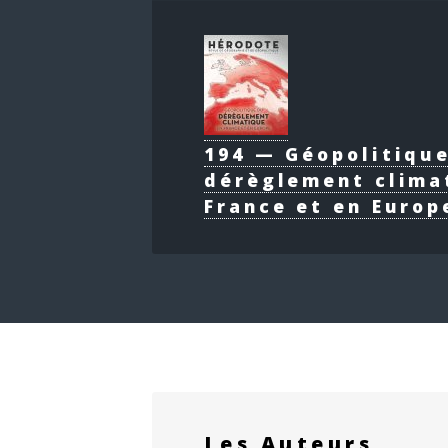
194 — Géopolitiqu
dérèglement clima
France et en Europ
Les Auteurs