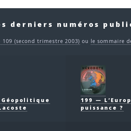
es derniers numéros publi
e 109 (second trimestre 2003)
ou
le sommaire d
e Géopolitique
199 — L’Europ
Lacoste
puissance ?