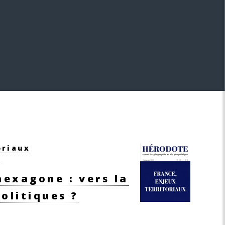
oriaux
)
hexagone : vers la
politiques ?