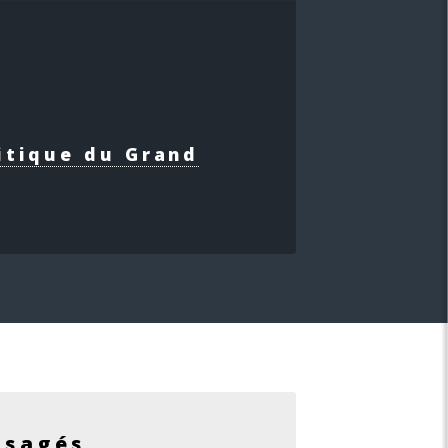
itique du Grand
isagés