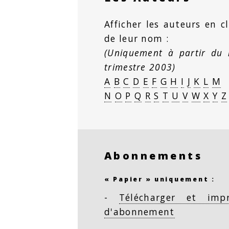
Afficher les auteurs en cl
de leur nom :
(Uniquement à partir du
trimestre 2003)
A
B
C
D
E
F
G
H
I
J
K
L
M
N
O
P
Q
R
S
T
U
V
W
X
Y
Z
Abonnements
« Papier » uniquement :
-
Télécharger et imp
d'abonnement