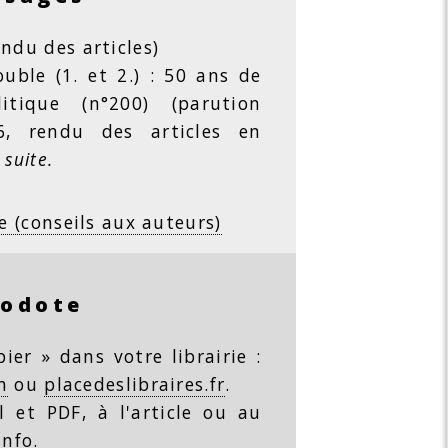
ndu des articles)
ble (1. et 2.) : 50 ans de
litique (n°200) (parution
26, rendu des articles en
 suite.
e (conseils aux auteurs)
rodote
ier » dans votre librairie :
m
ou
placedeslibraires.fr
.
 et PDF, à l'article ou au
info
.