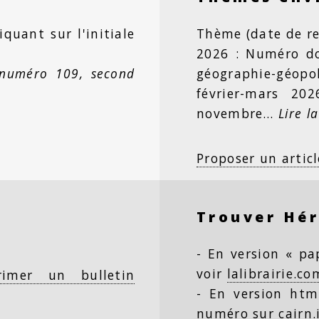
iquant sur l'initiale
Thème (date de re
2026 : Numéro dou
 numéro 109, second
géographie-géopo
février-mars 20
novembre…
Lire la
Proposer un articl
Trouver Hé
- En version « pap
voir
lalibrairie.co
rimer un bulletin
- En version html
numéro
sur cairn.