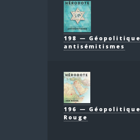
198 — Géopolitiqu
antisémitismes
196 — Géopolitique
Rouge