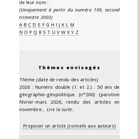
de leur nom :
(Uniquement à partir du numéro 109, second
trimestre 2003)
A
B
C
D
E
F
G
H
I
J
K
L
M
N
O
P
Q
R
S
T
U
V
W
X
Y
Z
Thèmes envisagés
Thème (date de rendu des articles)
2026 : Numéro double (1. et 2.) : 50 ans de
géographie-géopolitique (n°200) (parution
février-mars 2026, rendu des articles en
novembre…
Lire la suite.
Proposer un article (conseils aux auteurs)