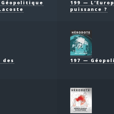
e Géopolitique
199 — L’Europ
Lacoste
puissance ?
e des
197 — Géopol