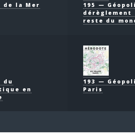
 de la Mer
195 — Géopol
dérèglement 
reste du mon
e du
193 — Géopol
tique en
Paris
e