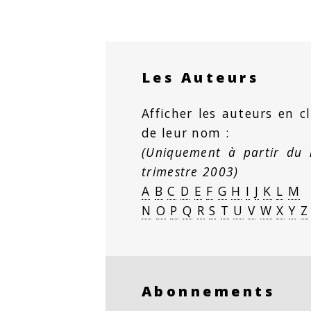
Les Auteurs
Afficher les auteurs en cl
de leur nom :
(Uniquement à partir du
trimestre 2003)
A
B
C
D
E
F
G
H
I
J
K
L
M
N
O
P
Q
R
S
T
U
V
W
X
Y
Z
Abonnements