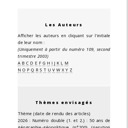
Les Auteurs
Afficher les auteurs en cliquant sur l'initiale
de leur nom :
(Uniquement à partir du numéro 109, second
trimestre 2003)
A
B
C
D
E
F
G
H
I
J
K
L
M
N
O
P
Q
R
S
T
U
V
W
X
Y
Z
Thèmes envisagés
Thème (date de rendu des articles)
2026 : Numéro double (1. et 2.) : 50 ans de
géographie-géopolitique (n°200) (parution