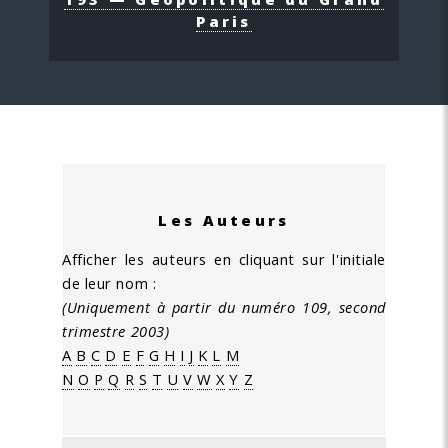
Paris
Les Auteurs
Afficher les auteurs en cliquant sur l'initiale
de leur nom :
(Uniquement à partir du numéro 109, second
trimestre 2003)
A
B
C
D
E
F
G
H
I
J
K
L
M
N
O
P
Q
R
S
T
U
V
W
X
Y
Z