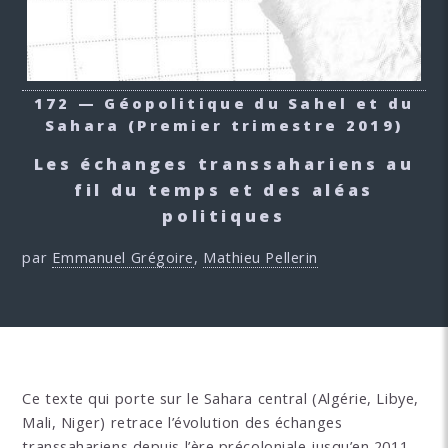
172 — Géopolitique du Sahel et du
Sahara
(Premier trimestre 2019)
Les échanges transsahariens au
fil du temps et des aléas
politiques
par
Emmanuel Grégoire
,
Mathieu Pellerin
Ce texte qui porte sur le Sahara central (Algérie, Libye,
Mali, Niger) retrace l’évolution des échanges
transsahariens depuis l’ère précoloniale jusqu’en 2011,