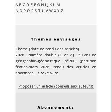
A
B
C
D
E
F
G
H
I
J
K
L
M
N
O
P
Q
R
S
T
U
V
W
X
Y
Z
Thèmes envisagés
Thème (date de rendu des articles)
2026 : Numéro double (1. et 2.) : 50 ans de
géographie-géopolitique (n°200) (parution
février-mars 2026, rendu des articles en
novembre…
Lire la suite.
Proposer un article (conseils aux auteurs)
Abonnements