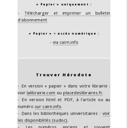
« Papier » uniquement :
-
Télécharger et imprimer un bulletin
d'abonnement
« Papier » + accès numérique :
-
via cairn.info
Trouver Hérodote
- En version « papier » dans votre librairie :
voir
lalibrairie.com
ou
placedeslibraires.fr
.
- En version html et PDF, à l'article ou au
numéro
sur cairn.info
.
- Dans les bibliothèques universitaires :
voir
les disponiblités (sudoc)
.
- Les numéros anciens et souvent