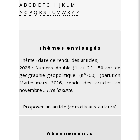
A
B
C
D
E
F
G
H
I
J
K
L
M
N
O
P
Q
R
S
T
U
V
W
X
Y
Z
Thèmes envisagés
Thème (date de rendu des articles)
2026 : Numéro double (1. et 2.) : 50 ans de
géographie-géopolitique (n°200) (parution
février-mars 2026, rendu des articles en
novembre…
Lire la suite.
Proposer un article (conseils aux auteurs)
Abonnements