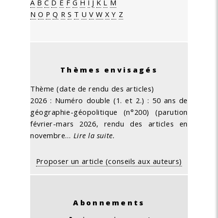
A
B
C
D
E
F
G
H
I
J
K
L
M
N
O
P
Q
R
S
T
U
V
W
X
Y
Z
Thèmes envisagés
Thème (date de rendu des articles)
2026 : Numéro double (1. et 2.) : 50 ans de
géographie-géopolitique (n°200) (parution
février-mars 2026, rendu des articles en
novembre…
Lire la suite.
Proposer un article (conseils aux auteurs)
Abonnements