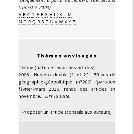
(Uniquement à partir du numéro 109, second
trimestre 2003)
A
B
C
D
E
F
G
H
I
J
K
L
M
N
O
P
Q
R
S
T
U
V
W
X
Y
Z
Thèmes envisagés
Thème (date de rendu des articles)
2026 : Numéro double (1. et 2.) : 50 ans de
géographie-géopolitique (n°200) (parution
février-mars 2026, rendu des articles en
novembre…
Lire la suite.
Proposer un article (conseils aux auteurs)