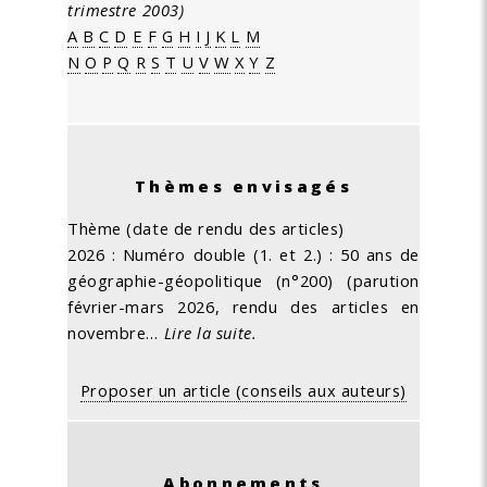
trimestre 2003)
A
B
C
D
E
F
G
H
I
J
K
L
M
N
O
P
Q
R
S
T
U
V
W
X
Y
Z
Thèmes envisagés
Thème (date de rendu des articles)
2026 : Numéro double (1. et 2.) : 50 ans de
géographie-géopolitique (n°200) (parution
février-mars 2026, rendu des articles en
novembre…
Lire la suite.
Proposer un article (conseils aux auteurs)
Abonnements