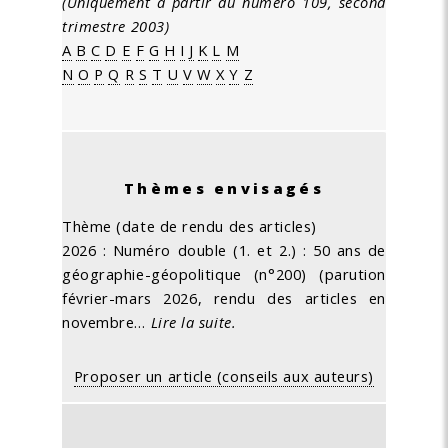
(Uniquement à partir du numéro 109, second
trimestre 2003)
A
B
C
D
E
F
G
H
I
J
K
L
M
N
O
P
Q
R
S
T
U
V
W
X
Y
Z
Thèmes envisagés
Thème (date de rendu des articles)
2026 : Numéro double (1. et 2.) : 50 ans de
géographie-géopolitique (n°200) (parution
février-mars 2026, rendu des articles en
novembre…
Lire la suite.
Proposer un article (conseils aux auteurs)