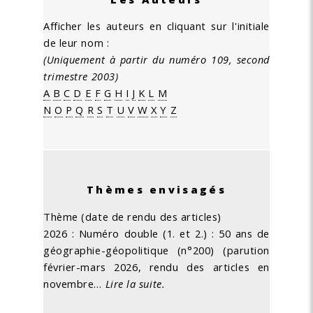
Afficher les auteurs en cliquant sur l'initiale
de leur nom :
(Uniquement à partir du numéro 109, second
trimestre 2003)
A
B
C
D
E
F
G
H
I
J
K
L
M
N
O
P
Q
R
S
T
U
V
W
X
Y
Z
Thèmes envisagés
Thème (date de rendu des articles)
2026 : Numéro double (1. et 2.) : 50 ans de
géographie-géopolitique (n°200) (parution
février-mars 2026, rendu des articles en
novembre…
Lire la suite.