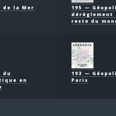
 de la Mer
195 — Géopol
dérèglement 
reste du mon
e du
193 — Géopol
tique en
Paris
e