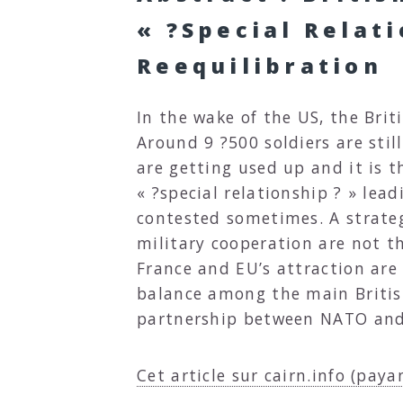
« ?Special Relat
Reequilibration
In the wake of the US, the Bri
Around 9 ?500 soldiers are stil
are getting used up and it is t
« ?special relationship ? » lea
contested sometimes. A strateg
military cooperation are not th
France and EU’s attraction are 
balance among the main Britis
partnership between NATO and
Cet article sur cairn.info (paya