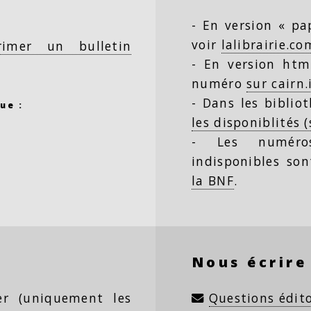
- En version « pap
voir
lalibrairie.co
rimer un bulletin
- En version html
numéro
sur cairn.
- Dans les biblio
ue :
les disponiblités 
- Les numéro
indisponibles so
la BNF
.
Nous écrire
ter (uniquement les
Questions édito