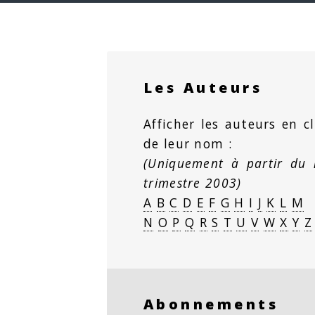
Les Auteurs
Afficher les auteurs en cl
de leur nom :
(Uniquement à partir du
trimestre 2003)
A
B
C
D
E
F
G
H
I
J
K
L
M
N
O
P
Q
R
S
T
U
V
W
X
Y
Z
Abonnements