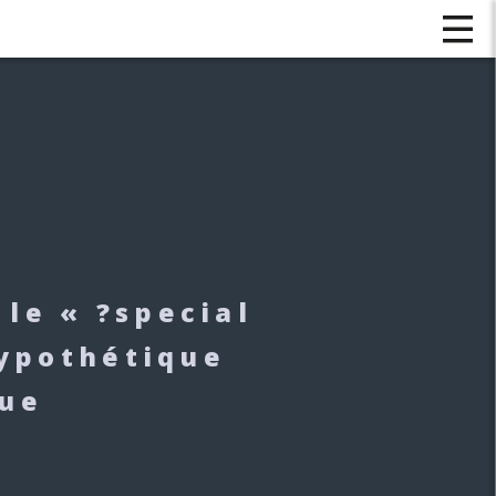
 le « ?special
hypothétique
que