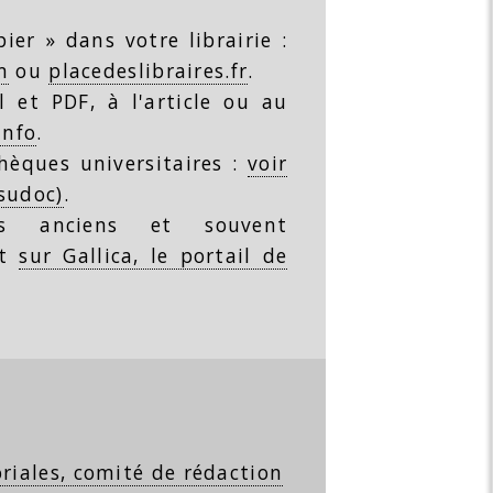
ier » dans votre librairie :
m
ou
placedeslibraires.fr
.
 et PDF, à l'article ou au
info
.
thèques universitaires :
voir
(sudoc)
.
s anciens et souvent
nt
sur Gallica, le portail de
riales, comité de rédaction