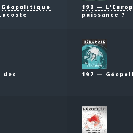
e Géopolitique
199 — L’Europ
Lacoste
puissance ?
e des
197 — Géopol