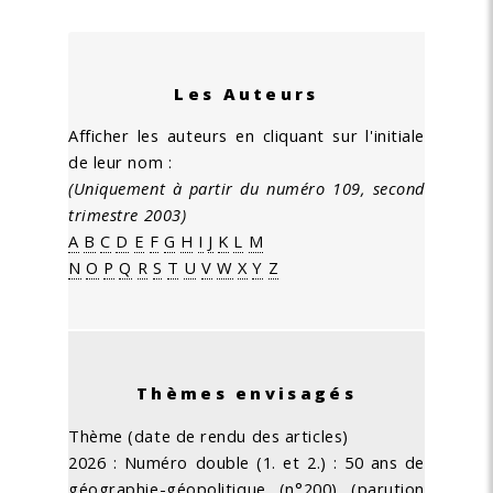
Les Auteurs
Afficher les auteurs en cliquant sur l'initiale
de leur nom :
(Uniquement à partir du numéro 109, second
trimestre 2003)
A
B
C
D
E
F
G
H
I
J
K
L
M
N
O
P
Q
R
S
T
U
V
W
X
Y
Z
Thèmes envisagés
Thème (date de rendu des articles)
2026 : Numéro double (1. et 2.) : 50 ans de
géographie-géopolitique (n°200) (parution