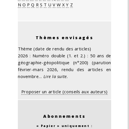
N
O
P
Q
R
S
T
U
V
W
X
Y
Z
Thèmes envisagés
Thème (date de rendu des articles)
2026 : Numéro double (1. et 2.) : 50 ans de
géographie-géopolitique (n°200) (parution
février-mars 2026, rendu des articles en
novembre…
Lire la suite.
Proposer un article (conseils aux auteurs)
Abonnements
« Papier » uniquement :