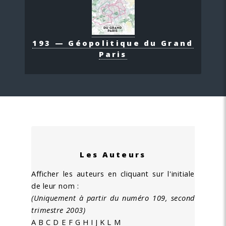
193 — Géopolitique du Grand
Paris
Les Auteurs
Afficher les auteurs en cliquant sur l'initiale
de leur nom :
(Uniquement à partir du numéro 109, second
trimestre 2003)
A
B
C
D
E
F
G
H
I
J
K
L
M