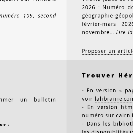
2026 : Numéro dou
 numéro 109, second
géographie-géopo
février-mars 20
novembre…
Lire la
Proposer un articl
Trouver Hé
- En version « pap
voir
lalibrairie.co
rimer un bulletin
- En version html
numéro
sur cairn.
- Dans les biblio
ue :
les disponiblités 