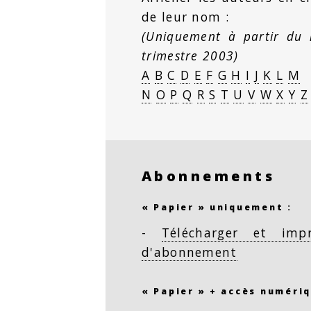
de leur nom :
(Uniquement à partir du
trimestre 2003)
A
B
C
D
E
F
G
H
I
J
K
L
M
N
O
P
Q
R
S
T
U
V
W
X
Y
Z
Abonnements
« Papier » uniquement :
-
Télécharger et imp
d'abonnement
« Papier » + accès numériq