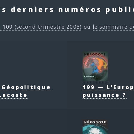
es derniers numéros publi
e 109 (second trimestre 2003)
ou
le sommaire d
e Géopolitique
199 — L’Europ
Lacoste
puissance ?