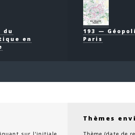
e du
193 — Géopol
tique en
Paris
e
Thèmes env
iquant sur l'initiale
Thème (date de re