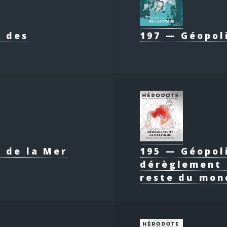
e des
197 — Géopol
 de la Mer
195 — Géopol
dérèglement 
reste du mon