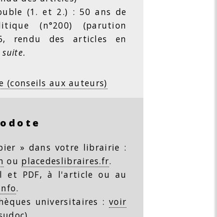
ble (1. et 2.) : 50 ans de
litique (n°200) (parution
26, rendu des articles en
 suite.
e (conseils aux auteurs)
rodote
ier » dans votre librairie :
m
ou
placedeslibraires.fr
.
 et PDF, à l'article ou au
info
.
thèques universitaires :
voir
(sudoc)
.