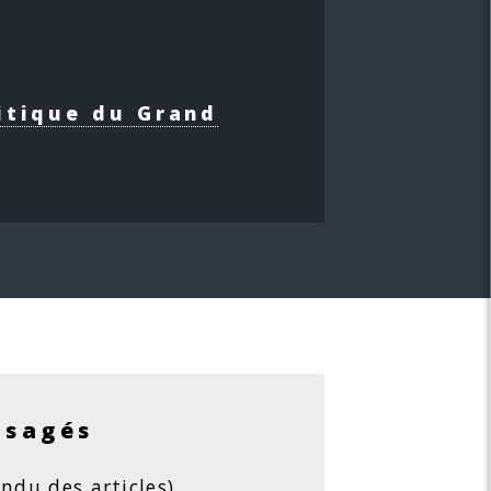
itique du Grand
isagés
ndu des articles)