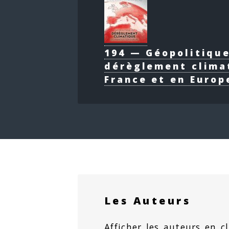
194 — Géopolitiqu
dérèglement clima
France et en Europ
Les Auteurs
Afficher les auteurs en cl