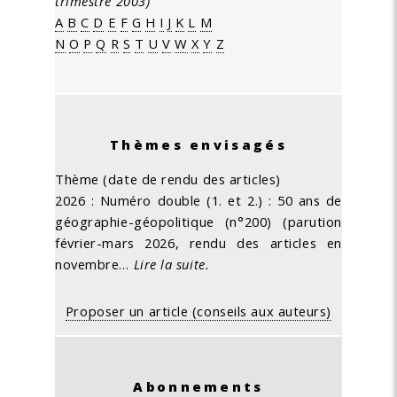
trimestre 2003)
A
B
C
D
E
F
G
H
I
J
K
L
M
N
O
P
Q
R
S
T
U
V
W
X
Y
Z
Thèmes envisagés
Thème (date de rendu des articles)
2026 : Numéro double (1. et 2.) : 50 ans de
géographie-géopolitique (n°200) (parution
février-mars 2026, rendu des articles en
novembre…
Lire la suite.
Proposer un article (conseils aux auteurs)
Abonnements