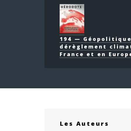
194 — Géopolitiqu
dérèglement clima
France et en Europ
Les Auteurs