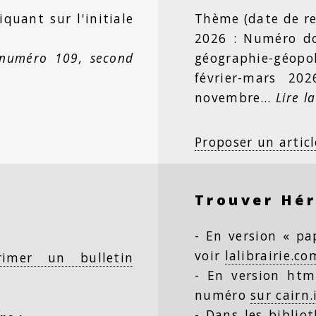
iquant sur l'initiale
Thème (date de re
2026 : Numéro dou
 numéro 109, second
géographie-géopo
février-mars 20
novembre…
Lire la
Proposer un articl
Trouver Hé
- En version « pap
voir
lalibrairie.co
rimer un bulletin
- En version html
numéro
sur cairn.
- Dans les biblio