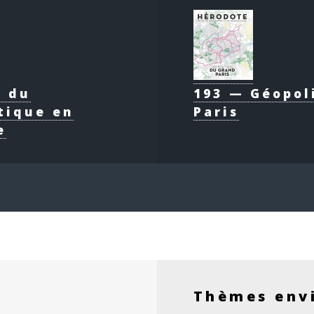
e du
193 — Géopol
tique en
Paris
e
Thèmes env