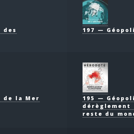
e des
197 — Géopol
 de la Mer
195 — Géopol
dérèglement 
reste du mon