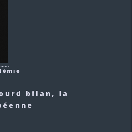
ndémie
ourd bilan, la
opéenne