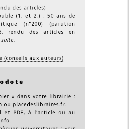
ndu des articles)
ble (1. et 2.) : 50 ans de
litique (n°200) (parution
26, rendu des articles en
 suite.
e (conseils aux auteurs)
rodote
ier » dans votre librairie :
m
ou
placedeslibraires.fr
.
 et PDF, à l'article ou au
info
.
thèques universitaires :
voir