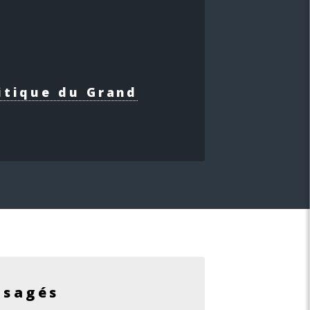
itique du Grand
isagés