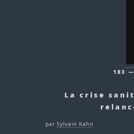
183 —
La crise sani
relanc
par
Sylvain Kahn