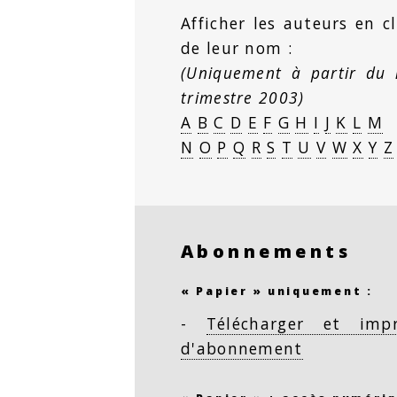
Afficher les auteurs en cl
de leur nom :
(Uniquement à partir du
trimestre 2003)
A
B
C
D
E
F
G
H
I
J
K
L
M
N
O
P
Q
R
S
T
U
V
W
X
Y
Z
Abonnements
« Papier » uniquement :
-
Télécharger et imp
d'abonnement