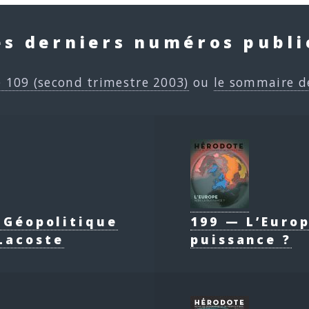
es derniers numéros publi
e 109 (second trimestre 2003)
ou
le sommaire d
e Géopolitique
199 — L’Europ
Lacoste
puissance ?